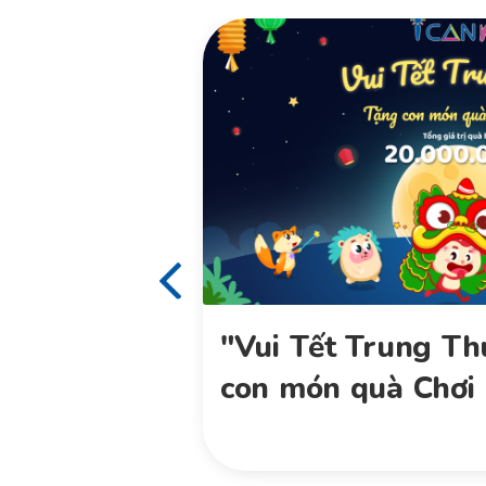
của trẻ mầm
"Vui Tết Trung Th
trên cả
con món quà Chơi