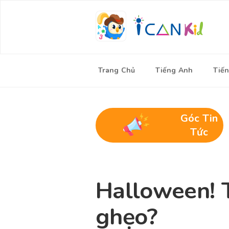
Trang Chủ
Tiếng Anh
Tiến
Góc Tin
Tức
Halloween! Tr
ghẹo?