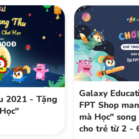
Galaxy Educat
u 2021 - Tặng
FPT Shop mang
 Học"
mà Học" song 
cho trẻ từ 2 - 