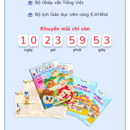
Bộ Ghép vần Tiếng Việt
Bộ lịch Giáo dục sớm cùng ICANKid
Khuyến mãi chỉ còn
1
0
2
3
5
9
5
3
ngày
giờ
phút
giây