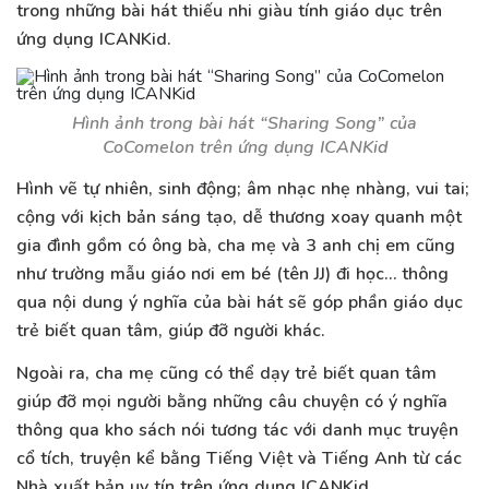
trong những bài hát thiếu nhi giàu tính giáo dục trên
ứng dụng ICANKid.
Hình ảnh trong bài hát “Sharing Song” của
CoComelon trên ứng dụng ICANKid
Hình vẽ tự nhiên, sinh động; âm nhạc nhẹ nhàng, vui tai;
cộng với kịch bản sáng tạo, dễ thương xoay quanh một
gia đình gồm có ông bà, cha mẹ và 3 anh chị em cũng
như trường mẫu giáo nơi em bé (tên JJ) đi học… thông
qua nội dung ý nghĩa của bài hát sẽ góp phần giáo dục
trẻ biết quan tâm, giúp đỡ người khác.
Ngoài ra, cha mẹ cũng có thể dạy trẻ biết quan tâm
giúp đỡ mọi người bằng những câu chuyện có ý nghĩa
thông qua kho sách nói tương tác với danh mục truyện
cổ tích, truyện kể bằng Tiếng Việt và Tiếng Anh từ các
Nhà xuất bản uy tín trên ứng dụng ICANKid.