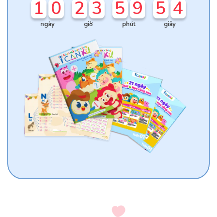
1
0
2
3
5
9
5
3
ngày
giờ
phút
giây