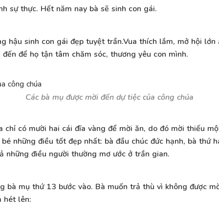
h sự thực. Hết năm nay bà sẽ sinh con gái.
àng hậu sinh con gái đẹp tuyệt trần.Vua thích lắm, mở hội l
mụ đến để họ tận tâm chăm sóc, thương yêu con mình.
Các bà mụ được mời đến dự tiệc của công chúa
chỉ có mười hai cái đĩa vàng để mời ăn, do đó mời thiếu một 
é những điều tốt đẹp nhất: bà đầu chúc đức hạnh, bà thứ ha
cả những điều người thường mơ ước ở trần gian.
ỗng bà mụ thứ 13 bước vào. Bà muốn trả thù vì không được m
 hét lên: