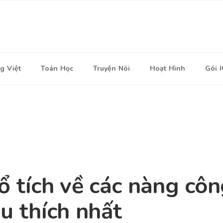
g Việt
Toán Học
Truyện Nói
Hoạt Hình
Gói 
ổ tích về các nàng cô
êu thích nhất