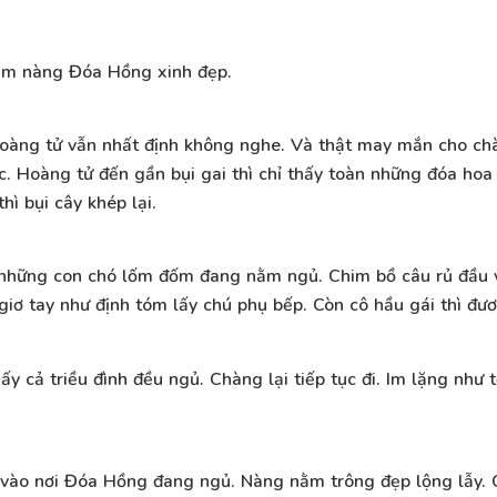
 tìm nàng Đóa Hồng xinh đẹp.
oàng tử vẫn nhất định không nghe. Và thật may mắn cho ch
. Hoàng tử đến gần bụi gai thì chỉ thấy toàn những đóa hoa t
hì bụi cây khép lại.
à những con chó lốm đốm đang nằm ngủ. Chim bồ câu rủ đầu 
giơ tay như định tóm lấy chú phụ bếp. Còn cô hầu gái thì đư
ấy cả triều đình đều ngủ. Chàng lại tiếp tục đi. Im lặng như 
 vào nơi Đóa Hồng đang ngủ. Nàng nằm trông đẹp lộng lẫy. 