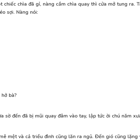
 chiếc chìa đã gỉ, nàng cầm chìa quay thì cửa mở tung ra. 
o sợi. Nàng nói:
a hở bà?
ừa sờ đến đã bị mũi quay đâm vào tay, lập tức ời chú năm xư
 mệt và cả triều đình cũng lăn ra ngủ. Đến gió cũng lặng y