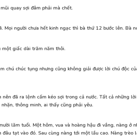
 mũi quay sợi đâm phải mà chết.
i. Mọi người chưa hết kinh ngạc thì bà thứ 12 bước lên. Bà nó
 một giấc dài trăm năm thôi.
ệm chú chúc tụng nhưng cũng không giải được lời chú độc củ
 nên đã ra lệnh cấm kéo sợi trong cả nước. Tất cả những lờ
 nhặn, thông minh, ai thấy cũng phải yêu.
ười lăm tuổi. Một hôm, vua và hoàng hậu đi vắng, nàng ở n
h đâu tạt vào đó. Sau cùng nàng tới một lầu cao. Nàng trèo 