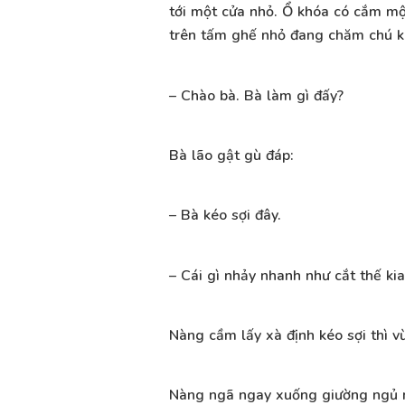
tới một cửa nhỏ. Ổ khóa có cắm một
trên tấm ghế nhỏ đang chăm chú ké
– Chào bà. Bà làm gì đấy?
Bà lão gật gù đáp:
– Bà kéo sợi đây.
– Cái gì nhảy nhanh như cắt thế ki
Nàng cầm lấy xà định kéo sợi thì v
Nàng ngã ngay xuống giường ngủ mê