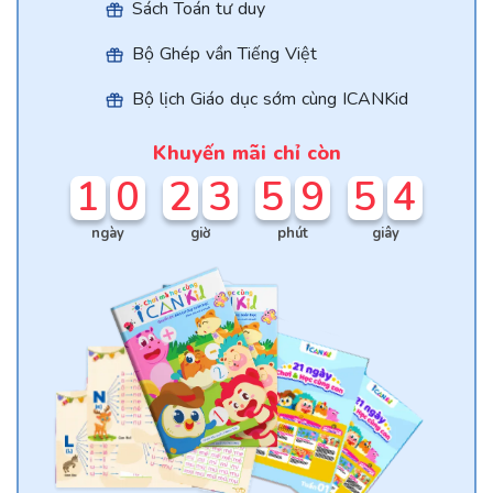
Sách Toán tư duy
Bộ Ghép vần Tiếng Việt
Bộ lịch Giáo dục sớm cùng ICANKid
Khuyến mãi chỉ còn
1
0
2
3
5
9
5
3
ngày
giờ
phút
giây