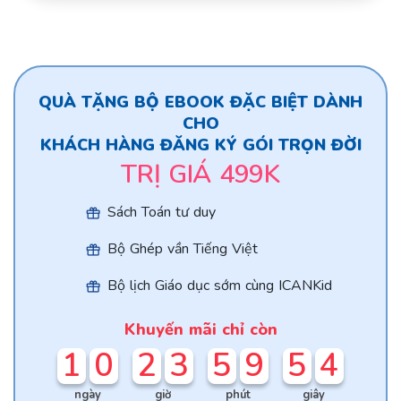
QUÀ TẶNG BỘ EBOOK ĐẶC BIỆT DÀNH
CHO
KHÁCH HÀNG ĐĂNG KÝ GÓI TRỌN ĐỜI
TRỊ GIÁ 499K
Sách Toán tư duy
Bộ Ghép vần Tiếng Việt
Bộ lịch Giáo dục sớm cùng ICANKid
Khuyến mãi chỉ còn
1
0
2
3
5
9
5
3
ngày
giờ
phút
giây