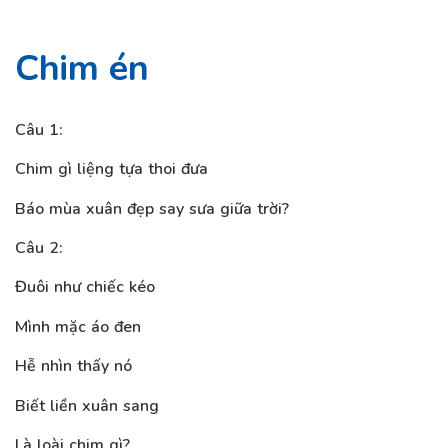
Chim én
Câu 1:
Chim gì liệng tựa thoi đưa
Báo mùa xuân đẹp say sưa giữa trời?
Câu 2:
Đuôi như chiếc kéo
Mình mặc áo đen
Hễ nhìn thấy nó
Biết liền xuân sang
Là loài chim gì?