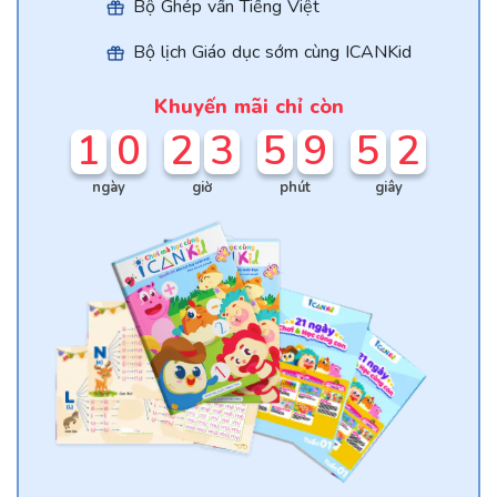
Bộ Ghép vần Tiếng Việt
Bộ lịch Giáo dục sớm cùng ICANKid
Khuyến mãi chỉ còn
1
0
2
3
5
9
5
2
ngày
giờ
phút
giây