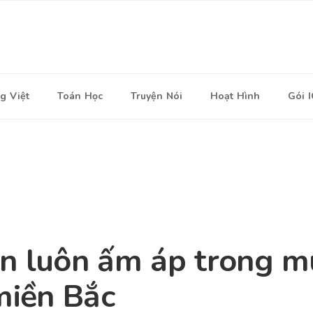
g Việt
Toán Học
Truyện Nói
Hoạt Hình
Gói 
on luôn ấm áp trong 
 miền Bắc