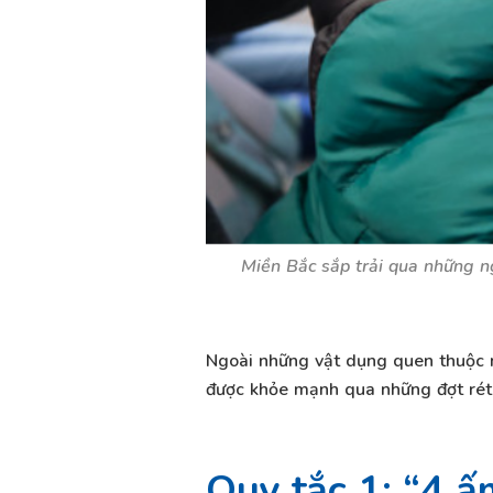
Miền Bắc sắp trải qua những ng
Ngoài những vật dụng quen thuộc nh
được khỏe mạnh qua những đợt rét k
Quy tắc 1: “4 ấ