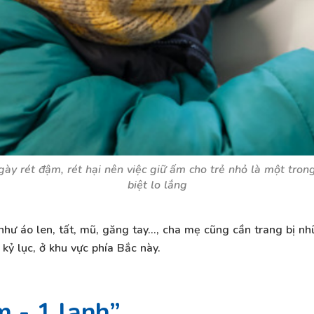
ày rét đậm, rét hại nên việc giữ ấm cho trẻ nhỏ là một tron
biệt lo lắng
ư áo len, tất, mũ, găng tay..., cha mẹ cũng cần trang bị n
ỷ lục, ở khu vực phía Bắc này.
m - 1 lạnh”